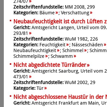
»
274/07
Zeitschriftenfundstelle:
MM 2008, 299
»
»
Kategorien:
Bäume
;
Verschattung
Neubaufeuchtigkeit ist durch Lüften 
Gericht:
Amtsgericht Langen, Urteil vom 09.
»
293/81
Zeitschriftenfundstelle:
WuM 1982, 226
»
»
Kategorien:
Feuchtigkeit
;
Nässeschäden
»
»
Neubaufeuchtigkeit
;
Schimmel
;
Schimme
»
»
Schimmelpilze
;
Schwamm
»
Nicht abgedichtete Türränder
Gericht:
Amtsgericht Saarburg, Urteil vom 2
»
473/01
Zeitschriftenfundstelle:
WuM 2002, 29
»
Kategorie:
Tür
Nicht abgeschlossene Haustür in der 
Gericht:
Amtsgericht Frankfurt am Main, Ur