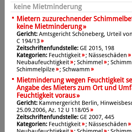
keine Mietminderung
Mietern zuzurechnender Schimmelbefal
»
keine Mietminderung
Gericht:
Amtsgericht Schöneberg, Urteil vo
»
C 194/13
Zeitschriftenfundstelle:
GE 2015, 198
»
»
Kategorien:
Feuchtigkeit
;
Nässeschäden
»
»
Neubaufeuchtigkeit
;
Schimmel
;
Schimme
»
»
Schimmelpilze
;
Schwamm
Mietminderung wegen Feuchtigkeit se
Angabe des Mieters zum Ort und Umf
»
Feuchtigkeit voraus
Gericht:
Kammergericht Berlin, Hinweisbes
»
25.09.2006, Az. 12 U 118/05
Zeitschriftenfundstelle:
GE 2007, 445
»
»
Kategorien:
Feuchtigkeit
;
Nässeschäden
»
»
Neubaufeuchtigkeit
;
Schimmel
;
Schimme