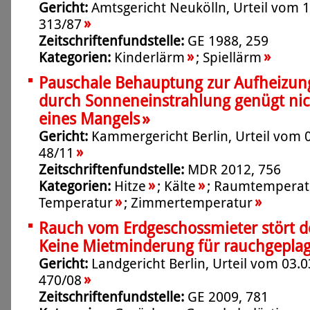
Gericht:
Amtsgericht Neukölln, Urteil vom 1
»
313/87
Zeitschriftenfundstelle:
GE 1988, 259
»
»
Kategorien:
Kinderlärm
;
Spiellärm
Pauschale Behauptung zur Aufheizu
durch Sonneneinstrahlung genügt ni
»
eines Mangels
Gericht:
Kammergericht Berlin, Urteil vom 0
»
48/11
Zeitschriftenfundstelle:
MDR 2012, 756
»
»
Kategorien:
Hitze
;
Kälte
;
Raumtemperat
»
»
Temperatur
;
Zimmertemperatur
Rauch vom Erdgeschossmieter stört d
Keine Mietminderung für rauchgepla
Gericht:
Landgericht Berlin, Urteil vom 03.0
»
470/08
Zeitschriftenfundstelle:
GE 2009, 781