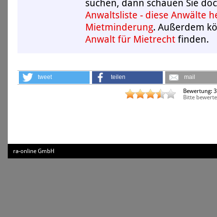
suchen, dann schauen Sie doc
Anwaltsliste - diese Anwälte h
Mietminderung
. Außerdem k
Anwalt für Mietrecht
finden.
tweet
teilen
mail
Bewertung:
3
Bitte bewerte
ra-online GmbH