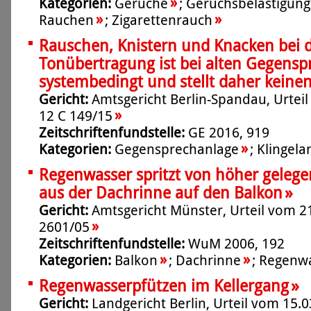
»
Kategorien:
Gerüche
;
Geruchsbelästigung
»
»
Rauchen
;
Zigarettenrauch
Rauschen, Knistern und Knacken bei 
Tonübertragung ist bei alten Gegens
systembedingt und stellt daher keine
Gericht:
Amtsgericht Berlin-Spandau, Urteil
»
12 C 149/15
Zeitschriftenfundstelle:
GE 2016, 919
»
Kategorien:
Gegensprechanlage
;
Klingela
Regenwasser spritzt von höher geleg
»
aus der Dachrinne auf den Balkon
Gericht:
Amtsgericht Münster, Urteil vom 21
»
2601/05
Zeitschriftenfundstelle:
WuM 2006, 192
»
»
Kategorien:
Balkon
;
Dachrinne
;
Regenw
»
Regenwasserpfützen im Kellergang
Gericht:
Landgericht Berlin, Urteil vom 15.0