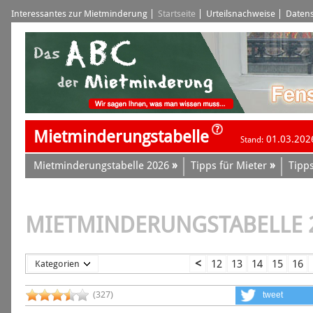
Interessantes zur Mietminderung
Startseite
Urteilsnachweise
Datens
Mietminderungstabelle
01.03.202
Stand:
»
»
Mietminderungstabelle 2026
Tipps für Mieter
Tipps
MIETMINDERUNGSTABELLE 
<
12
13
14
15
16
Kategorien
(
327
)
tweet