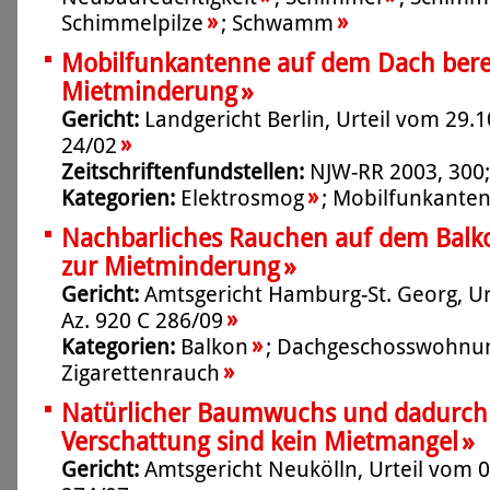
»
»
Schimmelpilze
;
Schwamm
Mobilfunkantenne auf dem Dach berec
»
Mietminderung
Gericht:
Landgericht Berlin, Urteil vom 29.1
»
24/02
Zeitschriftenfundstellen:
NJW-RR 2003, 300
»
Kategorien:
Elektrosmog
;
Mobilfunkante
Nachbarliches Rauchen auf dem Balko
»
zur Mietminderung
Gericht:
Amtsgericht Hamburg-St. Georg, Ur
»
Az. 920 C 286/09
»
Kategorien:
Balkon
;
Dachgeschosswohnu
»
Zigarettenrauch
Natürlicher Baumwuchs und dadurch
»
Verschattung sind kein Mietmangel
Gericht:
Amtsgericht Neukölln, Urteil vom 0