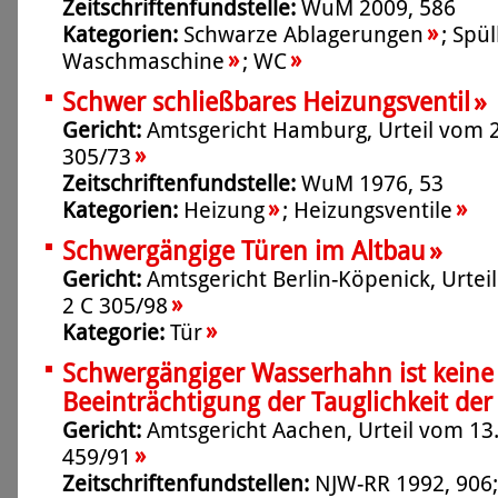
Zeitschriftenfundstelle:
WuM 2009, 586
»
Kategorien:
Schwarze Ablagerungen
;
Spül
»
»
Waschmaschine
;
WC
»
Schwer schließbares Heizungsventil
Gericht:
Amtsgericht Hamburg, Urteil vom 2
»
305/73
Zeitschriftenfundstelle:
WuM 1976, 53
»
»
Kategorien:
Heizung
;
Heizungsventile
»
Schwergängige Türen im Altbau
Gericht:
Amtsgericht Berlin-Köpenick, Urtei
»
2 C 305/98
»
Kategorie:
Tür
Schwergängiger Wasserhahn ist keine
Beeinträchtigung der Tauglichkeit d
Gericht:
Amtsgericht Aachen, Urteil vom 13.
»
459/91
Zeitschriftenfundstellen:
NJW-RR 1992, 906