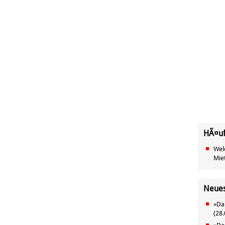
HÃ¤uf
Wel
Mie
Neue
»
Da
(
28.