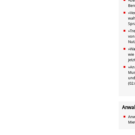
»
Da
Ber
»
Ve
wah
Spr
»
Tr
von
Nut
»
Wa
wie
jet
»
An
Mus
und
(
02.
Anwal
Anwa
Mie