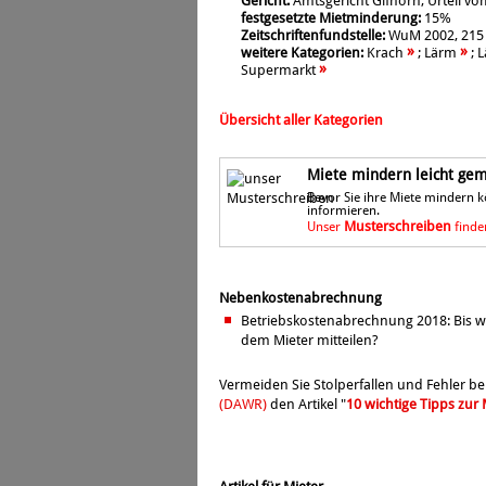
Gericht:
Amtsgericht Gifhorn, Urteil vom
festgesetzte Mietminderung:
15%
Zeitschriftenfundstelle:
WuM 2002, 215
»
»
weitere Kategorien:
Krach
;
Lärm
;
L
»
Supermarkt
Übersicht aller Kategorien
Miete mindern leicht gema
Bevor Sie ihre Miete mindern 
informieren.
Musterschreiben
Unser
finden
Nebenkostenabrechnung
Betriebskostenabrechnung 2018: Bis 
dem Mieter mitteilen?
Vermeiden Sie Stolperfallen und Fehler b
(DAWR)
den Artikel "
10 wichtige Tipps zu