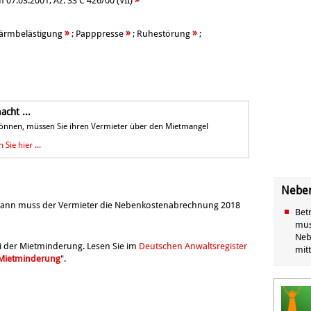
 07.03.2001, Az. 33 C 426/00 (VII)
»
»
»
ärmbelästigung
;
Papppresse
;
Ruhestörung
;
cht ...
können, müssen Sie ihren Vermieter über den Mietmangel
 Sie hier ...
Neben
wann muss der Vermieter die Nebenkostenabrechnung 2018
Bet
mus
Neb
ei der Mietminderung. Lesen Sie im
Deutschen Anwaltsregister
mitt
r Mietminderung
".