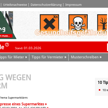
Urteilsnachweise
Datenschutzerklärung
Impressum
le
01.03.2026
Stand:
»
»
»
ipps für Mieter
Tipps für Vermieter
Musterschreiben
G WEGEN
10 Ti
RM
10 
m Thema Supermarktlärm:
»
presse eines Supermarktes
»