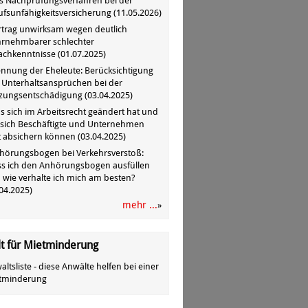
s Nachprüfungsverfahren bei der
ufsunfähigkeitsversicherung
(
11.05.2026
)
rtrag unwirksam wegen deutlich
rnehmbarer schlechter
achkenntnisse
(
01.07.2025
)
ennung der Eheleute: Berücksichtigung
 Unterhaltsansprüchen bei der
zungsentschädigung
(
03.04.2025
)
s sich im Arbeitsrecht geändert hat und
 sich Beschäftigte und Unternehmen
zt absichern können
(
03.04.2025
)
hörungsbogen bei Verkehrsverstoß:
s ich den Anhörungsbogen ausfüllen
 wie verhalte ich mich am besten?
04.2025
)
mehr ...
»
t für Mietminderung
ltsliste - diese Anwälte helfen bei einer
tminderung