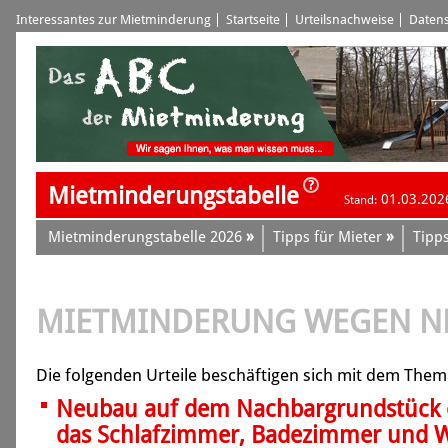
Interessantes zur Mietminderung
Startseite
Urteilsnachweise
Datens
Mietminderungstabelle
01.03.202
Stand:
»
»
Mietminderungstabelle 2026
Tipps für Mieter
Tipps
MIETMINDERUNG WEGEN N
Die folgenden Urteile beschäftigen sich mit dem The
Neubau auf dem Nachbargrundstück er
das Schlafzimmer, Badezimmer und