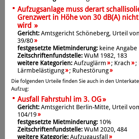
Aufzugsanlage muss derart schallisolie
Grenzwert in Höhe von 30 dB(A) nicht
»
wird
Gericht:
Amtsgericht Schöneberg, Urteil vom
»
39/80
festgesetzte Mietminderung:
keine Angabe
Zeitschriftenfundstelle:
WuM 1982, 183
»
»
weitere Kategorien:
Aufzuglärm
;
Krach
;
»
»
Lärmbelästigung
;
Ruhestörung
Die folgenden Urteile finden Sie auch in den Unterka
Aufzug:
»
Ausfall Fahrstuhl im 3. OG
Gericht:
Amtsgericht Berlin-Mitte, Urteil vo
»
104/19
festgesetzte Mietminderung:
10%
Zeitschriftenfundstelle:
WuM 2020, 484
»
weitere Kategorie:
Aufzugausfall