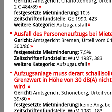
Gericht:
Amtsgericht Charlottenburg, Urteil
»
2 C 484/89
festgesetzte Mietminderung:
10%
Zeitschriftenfundstelle:
GE 1990, 423
»
weitere Kategorie:
Aufzugausfall
Ausfall des Personenaufzugs bei Miete
Gericht:
Amtsgericht Bremen, Urteil vom 04.
»
300/86
festgesetzte Mietminderung:
7,5%
Zeitschriftenfundstelle:
WuM 1987, 383
»
weitere Kategorie:
Aufzugausfall
Aufzugsanlage muss derart schallisolie
Grenzwert in Höhe von 30 dB(A) nicht
»
wird
Gericht:
Amtsgericht Schöneberg, Urteil vom
»
39/80
festgesetzte Mietminderung:
keine Angabe
Zeitschriftenfundstelle:
WuM 1982, 183