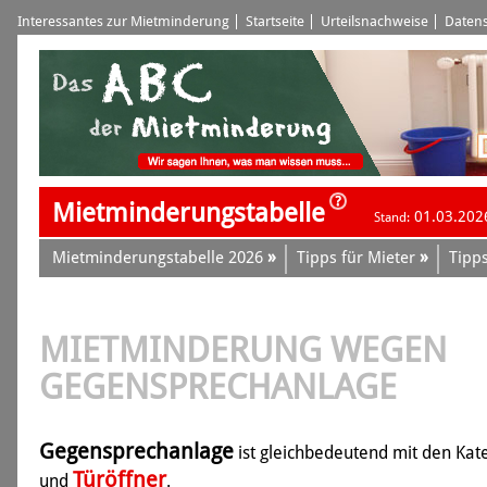
Interessantes zur Mietminderung
Startseite
Urteilsnachweise
Datens
Mietminderungstabelle
01.03.202
Stand:
»
»
Mietminderungstabelle 2026
Tipps für Mieter
Tipps
MIETMINDERUNG WEGEN
GEGENSPRECHANLAGE
Gegensprechanlage
ist gleichbedeutend mit den Kat
Türöffner
und
.