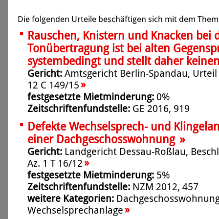
Die folgenden Urteile beschäftigen sich mit dem The
Rauschen, Knistern und Knacken bei 
Tonübertragung ist bei alten Gegens
systembedingt und stellt daher keine
Gericht:
Amtsgericht Berlin-Spandau, Urteil
»
12 C 149/15
festgesetzte Mietminderung:
0%
Zeitschriftenfundstelle:
GE 2016, 919
Defekte Wechselsprech- und Klingelan
»
einer Dachgeschosswohnung
Gericht:
Landgericht Dessau-Roßlau, Besch
»
Az. 1 T 16/12
festgesetzte Mietminderung:
5%
Zeitschriftenfundstelle:
NZM 2012, 457
weitere Kategorien:
Dachgeschosswohnun
»
Wechselsprechanlage