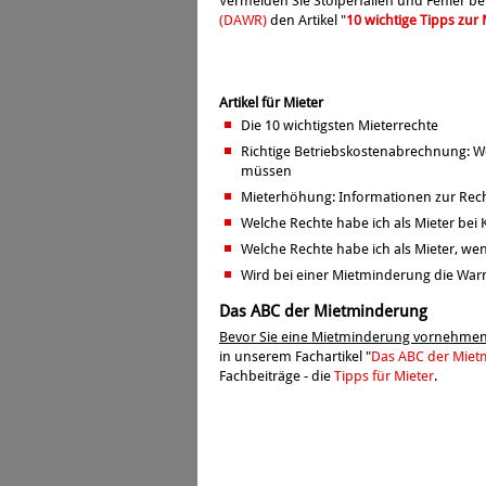
Vermeiden Sie Stolperfallen und Fehler b
(DAWR)
den Artikel "
10 wichtige Tipps zu
Artikel für Mieter
Die 10 wichtigsten Mieterrechte
Richtige Betriebskostenabrechnung: W
müssen
Mieterhöhung: Informationen zur Rec
Welche Rechte habe ich als Mieter bei
Welche Rechte habe ich als Mieter, wen
Wird bei einer Mietminderung die War
Das ABC der Mietminderung
Bevor Sie eine Mietminderung vornehme
in unserem Fachartikel "
Das ABC der Mie
Fachbeiträge - die
Tipps für Mieter
.