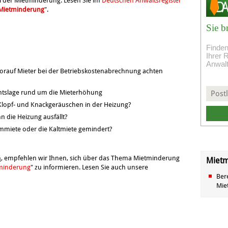
ei der Mietminderung. Lesen Sie im
Deutschen Anwaltsregister
r Mietminderung
".
Sie b
Finden
Ihrer 
Anwal
orauf Mieter bei der Betriebskostenabrechnung achten
htslage rund um die Mieterhöhung
 Klopf- und Knackgeräuschen in der Heizung?
n die Heizung ausfällt?
mmiete oder die Kaltmiete gemindert?
n
, empfehlen wir Ihnen, sich über das Thema Mietminderung
Mietm
tminderung
" zu informieren. Lesen Sie auch unsere
Ber
Mie