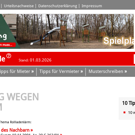
Urteilsnachweise
Datenschutzerklärung
Impressum
le
01.03.2026
Stand:
»
»
»
ipps für Mieter
Tipps für Vermieter
Musterschreiben
G WEGEN
10 Ti
M
10 
 Thema Rollladenlärm:
»
n des Nachbarn
»