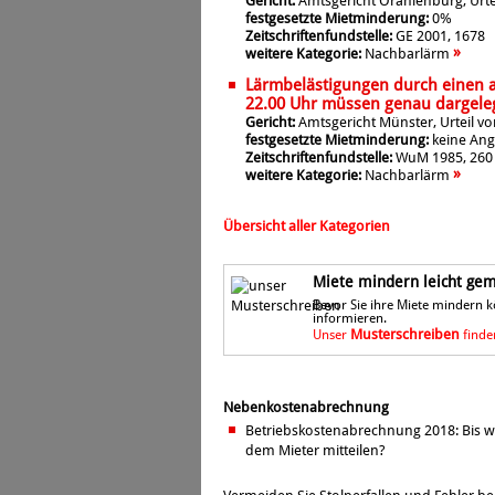
Gericht:
Amtsgericht Oranienburg, Urte
festgesetzte Mietminderung:
0%
Zeitschriftenfundstelle:
GE 2001, 1678
»
weitere Kategorie:
Nachbarlärm
Lärmbelästigungen durch einen 
22.00 Uhr müssen genau dargele
Gericht:
Amtsgericht Münster, Urteil vo
festgesetzte Mietminderung:
keine An
Zeitschriftenfundstelle:
WuM 1985, 260
»
weitere Kategorie:
Nachbarlärm
Übersicht aller Kategorien
Miete mindern leicht gema
Bevor Sie ihre Miete mindern 
informieren.
Musterschreiben
Unser
finden
Nebenkostenabrechnung
Betriebskostenabrechnung 2018: Bis 
dem Mieter mitteilen?