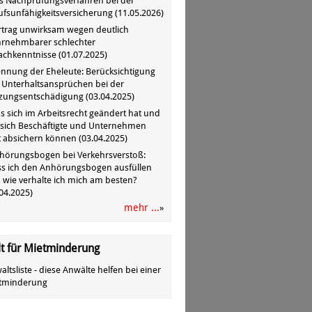
s Nachprüfungsverfahren bei der
ufsunfähigkeitsversicherung
(
11.05.2026
)
rtrag unwirksam wegen deutlich
rnehmbarer schlechter
achkenntnisse
(
01.07.2025
)
ennung der Eheleute: Berücksichtigung
 Unterhaltsansprüchen bei der
zungsentschädigung
(
03.04.2025
)
s sich im Arbeitsrecht geändert hat und
 sich Beschäftigte und Unternehmen
zt absichern können
(
03.04.2025
)
hörungsbogen bei Verkehrsverstoß:
s ich den Anhörungsbogen ausfüllen
 wie verhalte ich mich am besten?
04.2025
)
mehr ...
»
t für Mietminderung
ltsliste - diese Anwälte helfen bei einer
tminderung