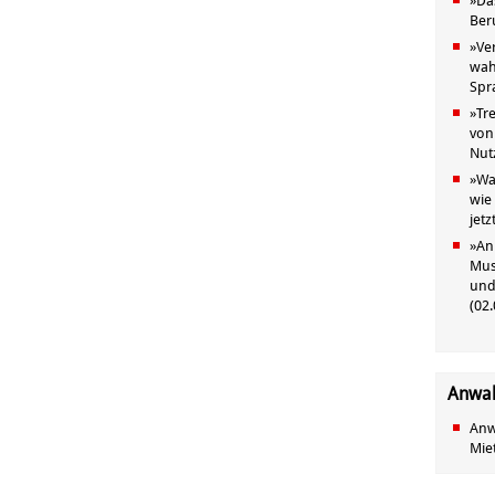
»
Da
Ber
»
Ve
wah
Spr
»
Tr
von
Nut
»
Wa
wie
jet
»
An
Mus
und
(
02.
Anwal
Anwa
Mie