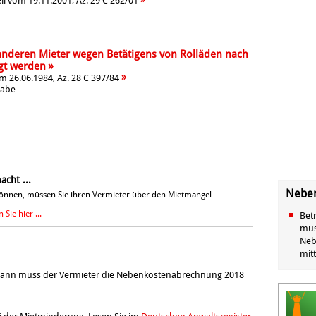
il vom 19.11.2001, Az. 29 C 262/01
anderen Mieter wegen Betätigens von Rolläden nach
»
gt werden
»
m 26.06.1984, Az. 28 C 397/84
gabe
cht ...
Neben
können, müssen Sie ihren Vermieter über den Mietmangel
 Sie hier ...
Bet
mus
Neb
mitt
wann muss der Vermieter die Nebenkostenabrechnung 2018