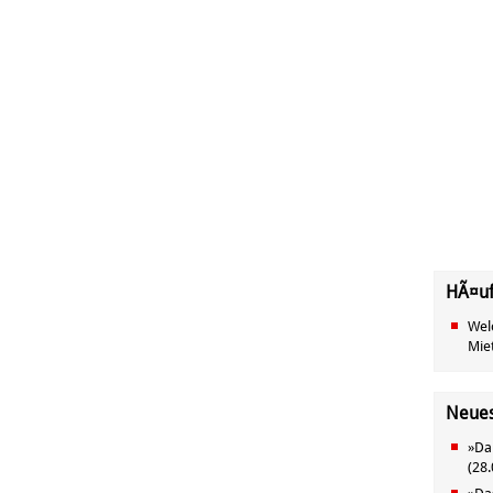
HÃ¤uf
Wel
Mie
Neue
»
Da
(
28.