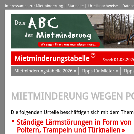
Interessantes zur Mietminderung
Startseite
Urteilsnachweise
Datens
Mietminderungstabelle
01.03.202
Stand:
»
»
Mietminderungstabelle 2026
Tipps für Mieter
Tipps
MIETMINDERUNG WEGEN P
Die folgenden Urteile beschäftigen sich mit dem Them
Ständige Lärmstörungen in Form von S
»
Poltern, Trampeln und Türknallen