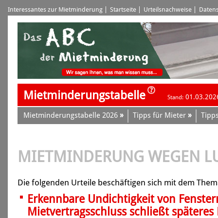
Interessantes zur Mietminderung
Startseite
Urteilsnachweise
Datens
Mietminderungstabelle
01.03.202
Stand:
»
»
Mietminderungstabelle 2026
Tipps für Mieter
Tipps
MIETMINDERUNG WEGEN L
Die folgenden Urteile beschäftigen sich mit dem Them
Erkennbare Undichtigkeit von Fenster
Mietvertragsschluss schließt spätere