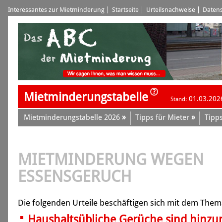
Interessantes zur Mietminderung
Startseite
Urteilsnachweise
Datens
Mietminderungstabelle
01.03.202
Stand:
»
»
Mietminderungstabelle 2026
Tipps für Mieter
Tipps
MIETMINDERUNG WEGEN
ESSENSGERUCH
Die folgenden Urteile beschäftigen sich mit dem The
Haushaltsübliche Gerüche sind hinz