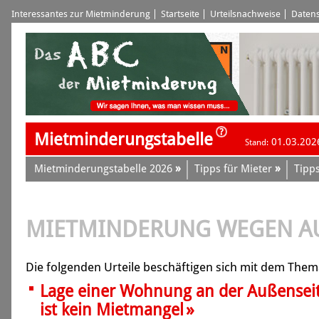
Interessantes zur Mietminderung
Startseite
Urteilsnachweise
Datens
Mietminderungstabelle
01.03.202
Stand:
»
»
Mietminderungstabelle 2026
Tipps für Mieter
Tipps
MIETMINDERUNG WEGEN AU
Die folgenden Urteile beschäftigen sich mit dem The
Lage einer Wohnung an der Außensei
»
ist kein Mietmangel