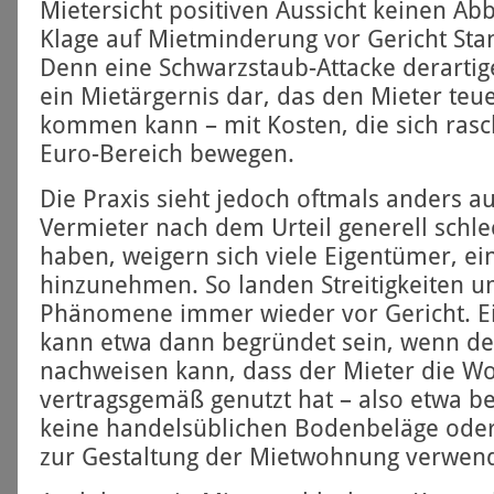
Mietersicht positiven Aussicht keinen Ab
Klage auf Miet­minderung vor Gericht Sta
Denn eine Schwarz­staub-Attacke derartig
ein Miet­ärgernis dar, das den Mieter teu
kommen kann – mit Kosten, die sich rasch
Euro-Bereich bewegen.
Die Praxis sieht jedoch oftmals anders a
Vermieter nach dem Urteil generell schle
haben, weigern sich viele Eigentümer, e
hinzunehmen. So landen Streitig­keiten u
Phänomene immer wieder vor Gericht. E
kann etwa dann begründet sein, wenn de
nachweisen kann, dass der Mieter die W
vertrags­gemäß genutzt hat – also etwa b
keine handels­üblichen Boden­beläge ode
zur Gestaltung der Mietwohnung verwend