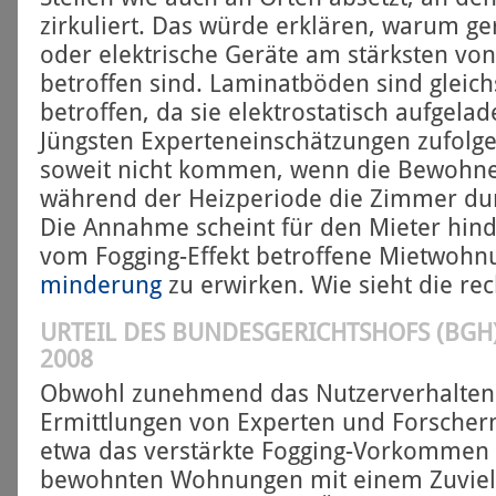
zirkuliert. Das würde erklären, warum g
oder elektrische Geräte am stärksten vo
betroffen sind. Laminat­böden sind gleic
betroffen, da sie elektrostatisch aufgelad
Jüngsten Experten­einschätzungen zufolge
soweit nicht kommen, wenn die Bewohne
während der Heizperiode die Zimmer dur
Die Annahme scheint für den Mieter hinde
vom Fogging-Effekt betroffene Mietwohn
minderung
zu erwirken. Wie sieht die rec
URTEIL DES BUNDESGERICHTSHOFS (BGH
2008
Obwohl zunehmend das Nutzer­verhalten 
Ermittlungen von Experten und Forschern
etwa das verstärkte Fogging-Vorkommen 
bewohnten Wohnungen mit einem Zuviel