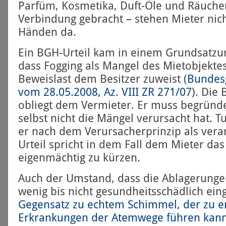
Parfüm, Kosmetika, Duft-Öle und Räucher
Verbindung gebracht – stehen Mieter nich
Händen da.
Ein BGH-Urteil kam in einem Grundsatz­ur
dass Fogging als Mangel des Miet­objektes
Beweislast dem Besitzer zuweist (
Bundesg
vom 28.05.2008, Az. VIII ZR 271/07
). Die
obliegt dem Vermieter. Er muss begründe
selbst nicht die Mängel verursacht hat. Tut
er nach dem Verursacher­prinzip als vera
Urteil spricht in dem Fall dem Mieter das
eigenmächtig zu kürzen.
Auch der Umstand, dass die Ab­lagerunge
wenig bis nicht gesundheits­schädlich ei
Gegensatz zu echtem Schimmel, der zu e
Erkrankungen der Atemwege führen kan