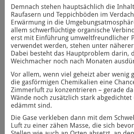
Demnach stehen hauptsächlich die Inhalts
Raufasern und Teppich­böden im Verdacht
Erwärmung in die Umgebungs­atmosphäre
allem schwer­flüchtige organische Verbin
erst mit Einführung umwelt­freundlicher 
verwendet werden, stehen unter nähere
Dabei besteht das Haupt­problem darin, d
Weichmacher noch nach Monaten ausdün
Vor allem, wenn viel geheizt aber wenig g
die gas­förmigen Chemikalien eine Chance,
Zimmerluft zu konzentrieren – gerade d
Wände noch zusätzlich stark abgedichte
edämmt sind.
Die Gase verkleben dann mit dem Schweb
Luft zu einer zähen Masse, die sich bevor
Stellen wie auch an Orten absetzt, an den