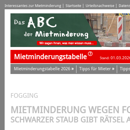
Interessantes zur Mietminderung
Startseite
Urteilsnachweise
Datens
Mietminderungstabelle
01.03.202
Stand:
»
»
Mietminderungstabelle 2026
Tipps für Mieter
Tipps
FOGGING
MIET­MINDERUNG WEGEN F
SCHWARZER STAUB GIBT RÄTSEL 