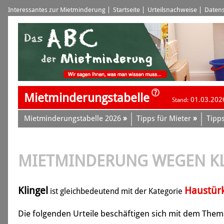
Interessantes zur Mietminderung
Startseite
Urteilsnachweise
Datens
Mietminderungstabelle
01.03.202
Stand:
»
»
Mietminderungstabelle 2026
Tipps für Mieter
Tipps
MIETMINDERUNG WEGEN K
Klingel
Haustürk
ist gleichbedeutend mit der Kategorie
Die folgenden Urteile beschäftigen sich mit dem Thema